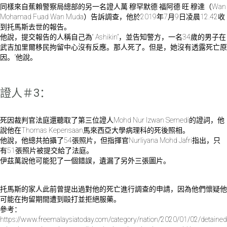
同樣來自蕉賴警察局總部的另一名證人萬·穆罕默德·福阿德·旺·穆達（Wan
Mohamad Fuad Wan Muda）告訴調查，他於2019年7月9日凌晨12.42收
到托馬斯去世的報告。
他說，提交報告的人稱自己為“ Ashikin”，並告知警方，一名34歲的男子在
武吉加里爾移民拘留中心沒有反應。那人死了。但是，她沒有透露死亡原
因。”他說。
證人＃3：
死因裁判官法庭還聽取了第三位證人Mohd Nur Izwan Semedi的證詞，他
說他在Thomas Kepensaan馬來西亞大學病理科的死後照相。
他說，他總共拍攝了54張照片，但指揮官Nurliyana Mohd Jafri指出，只
有51張照片被提交給了法庭。
伊茲萬說他可能犯了一個錯誤，遺漏了另外三張圖片。
托馬斯的家人此前曾提出過對他的死亡進行調查的申請，因為他們懷疑他
可能在拘留期間遭到毆打並拒絕服藥。
參考：
https://www.freemalaysiatoday.com/category/nation/2020/01/02/detained