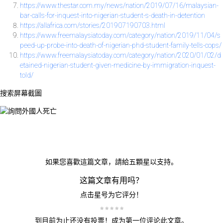
https://www.thestar.com.my/news/nation/2019/07/16/malaysian-
bar-calls-for-inquest-into-nigerian-student-s-death-in-detention
https://allafrica.com/stories/201907190703.html
https://www.freemalaysiatoday.com/category/nation/2019/11/04/s
peed-up-probe-into-death-of-nigerian-phd-student-family-tells-cops/
https://www.freemalaysiatoday.com/category/nation/2020/01/02/d
etained-nigerian-student-given-medicine-by-immigration-inquest-
told/
搜索屏幕截圖
如果您喜歡這篇文章，請給五顆星以支持。
这篇文章有用吗？
点击星号为它评分！
到目前为止还没有投票！成为第一位评论此文章。