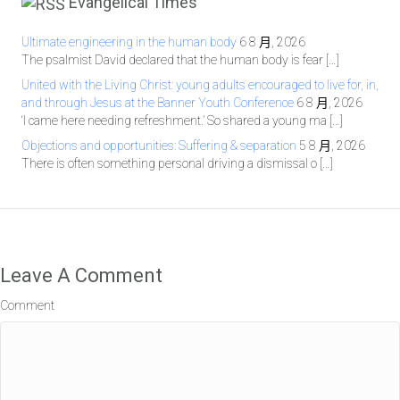
Evangelical Times
Ultimate engineering in the human body
6 8 月, 2026
The psalmist David declared that the human body is fear […]
United with the Living Christ: young adults encouraged to live for, in,
and through Jesus at the Banner Youth Conference
6 8 月, 2026
‘I came here needing refreshment.’ So shared a young ma […]
Objections and opportunities: Suffering & separation
5 8 月, 2026
There is often something personal driving a dismissal o […]
Leave A Comment
Comment