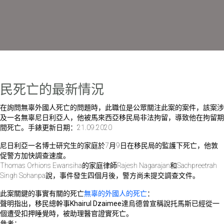
民死亡的最新情況
在詢問無辜外國人死亡的問題時，此職位是公眾關注此案的案件，該案涉
及一名無辜尼日利亞人，他被馬來西亞移民局非法拘留，導致他在拘留期
間死亡。手錶更新日期：21.09.2020
尼日利亞一名博士研究生的家庭於7月9日在移民局的監護下死亡，他敦
促警方加快調查速度。
Thomas Orhions Ewansiha的家庭律師Rajesh Nagarajan和Sachpreetrah
Singh Sohanpa說，事件發生四個月後，警方尚未提交調查文件。
此案關鍵的事實
有關的死亡
無辜的外國人的死亡
：
聲明指出，移民
總幹事Khairul Dzaimee達烏德
曾
宣稱
說
托馬斯
已經從一
個遭受
扣押睡覺時
，被助理醫官證實死亡。
參考：