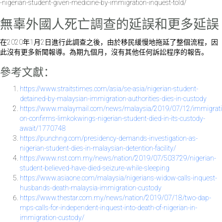
-nigerian-student-given-medicine-by-immigration-inquest-told/
無辜外國人死亡調查的延誤和更多延誤
在2020年1月2日進行此調查之後，由於移民緩慢地拖延了整個流程，因
此沒有更多新聞報導。為期九個月，沒有其他任何訴訟程序的報告。
參考文獻：
https://www.straitstimes.com/asia/se-asia/nigerian-student-
detained-by-malaysian-immigration-authorities-dies-in-custody
https://www.malaymail.com/news/malaysia/2019/07/12/immigrati
on-confirms-limkokwings-nigerian-student-died-in-its-custody-
await/1770748
https://punchng.com/presidency-demands-investigation-as-
nigerian-student-dies-in-malaysian-detention-facility/
https://www.nst.com.my/news/nation/2019/07/503729/nigerian-
student-believed-have-died-seizure-while-sleeping
https://www.asiaone.com/malaysia/nigerians-widow-calls-inquest-
husbands-death-malaysia-immigration-custody
https://www.thestar.com.my/news/nation/2019/07/18/two-dap-
mps-calls-for-independent-inquest-into-death-of-nigerian-in-
immigration-custody/