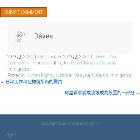
Daves
21 9 月, 2020
|
Last Updated 21 9 月, 2020
|
Daves
|
No
Comments
|
Human Rights
,
Justice in Malaysia
,
Malaysia
Immigration
Posted in
Human Rights
,
Justice in Malaysia
,
Malaysia Immigration
Posts
← 日常工作和在拘留所內的戰鬥
房屋管家變成流氓成為設置的一部分 →
Navigation
Copyright © 2016 Goshen16.com |
Home