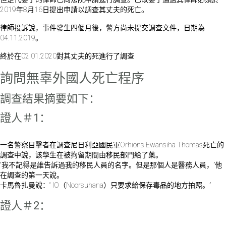
2019年8月16日提出申請以調查其丈夫的死亡。
律師投訴說，事件發生四個月後，警方尚未提交調查文件，日期為
04.11.2019。
終於在02.01.2020對其丈夫的死進行了調查
詢問無辜外國人死亡程序
調查結果摘要如下：
證人＃1：
一名警察目擊者在調查尼日利亞國民軍Orhions Ewansiha Thomas死亡的
調查中說，該學生在被拘留期間由移民部門給了藥。
“我不記得是誰告訴過我的移民人員的名字。但是那個人是醫務人員，”他
在調查的第一天說。
卡馬魯扎曼說：“ IO（Noorsuhana）只要求給保存毒品的地方拍照。”
證人＃2：