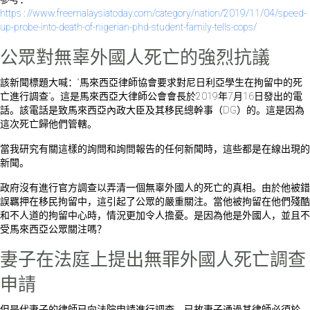
https
:
//www.freemalaysiatoday.com/category/nation/2019/11/04/speed-
up-probe-into-death-of-nigerian-phd-student-family-tells-cops/
公眾對無辜外國人死亡的強烈抗議
該新聞標題大喊：“馬來西亞律師協會要求對尼日利亞學生在拘留中的死
亡進行調查”。這是馬來西亞大律師公會會長於2019年7月16日發出的電
話。該電話是致馬來西亞內政大臣及其移民總幹事（DG）的。這是因為
這次死亡歸他們管轄。
當我研究有關這樣的詢問和詢問報告的任何新聞時，這些都是在線出現的
新聞。
政府沒有進行官方調查以弄清一個無辜外國人的死亡的真相。由於他被錯
誤羈押在移民拘留中，這引起了公眾的嚴重關注。當他被拘留在他們殘酷
和不人道的拘留中心時，情況更加令人擔憂。是因為他是外國人，並且不
受馬來西亞公眾關注嗎？
妻子在法庭上提出無罪外國人死亡調查
申請
但是代妻子的律師已向法院申請進行調查。已故妻子通過其律師必須於